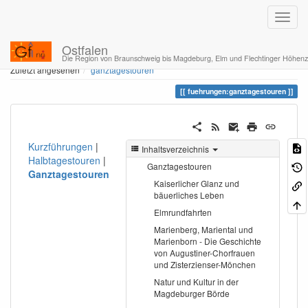
Ostfalen
Home
Sie befinden sich hier
fuehrungen
ganztagestouren
Die Region von Braunschweig bis Magdeburg, Elm und Flechtinger Höhen
Zuletzt angesehen
ganztagestouren
fuehrungen:ganztagestouren
Kurzführungen
|
Inhaltsverzeichnis
Halbtagestouren
|
Ganztagestouren
Ganztagestouren
Kaiserlicher Glanz und
bäuerliches Leben
Elmrundfahrten
Marienberg, Mariental und
Marienborn - Die Geschichte
von Augustiner-Chorfrauen
und Zisterzienser-Mönchen
Natur und Kultur in der
Magdeburger Börde