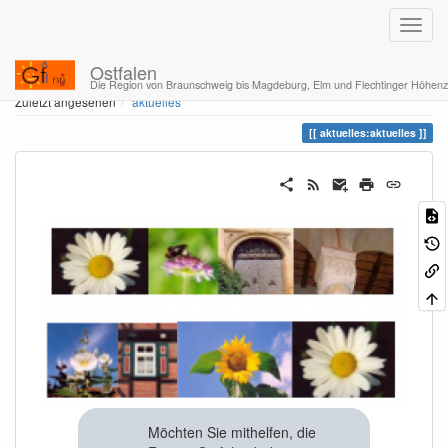
Ostfalen
Home
Sie befinden sich hier
aktuelles
aktuelles
Die Region von Braunschweig bis Magdeburg, Elm und Flechtinger Höhen
Zuletzt angesehen
aktuelles
aktuelles:aktuelles
Möchten Sie mithelfen, die